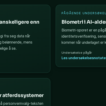
PÅGÅENDE UNDERSØKE
vanskeligere enn
Biometri i AI-ald
Biometri-sporet er en påg
gi fra seg data når
identitetsverifisering, sensi
 og belønnende, mens
kommer når underlaget er k
lige å se.
Undersøkelse pågår
Les undersøkelsesnotate
r atferdssystemer
på personvernvalg-teksten