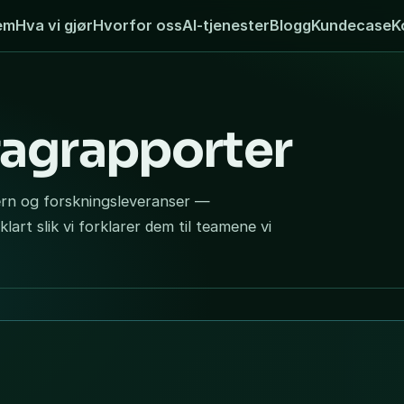
em
Hva vi gjør
Hvorfor oss
AI-tjenester
Blogg
Kundecase
K
fagrapporter
vern og forskningsleveranser —
klart slik vi forklarer dem til teamene vi