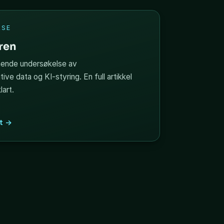
LSE
eren
ående undersøkelse av
tive data og KI-styring. En full artikkel
lart.
t →