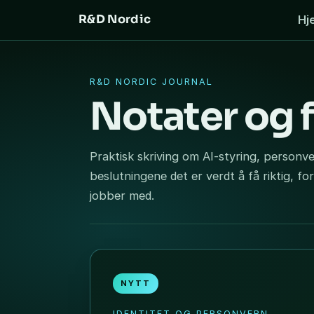
R&D Nordic
Hj
R&D NORDIC JOURNAL
Notater og 
Praktisk skriving om AI-styring, person
beslutningene det er verdt å få riktig, for
jobber med.
NYTT
IDENTITET OG PERSONVERN